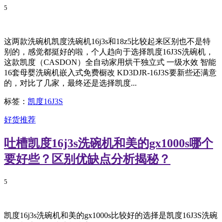
5
这两款洗碗机凯度洗碗机16j3s和18z5比较起来区别也不是特
别的，感觉都挺好的啦，个人趋向于选择凯度16J3S洗碗机，
这款凯度（CASDON）全自动家用烘干独立式 一级水效 智能
16套母婴洗碗机嵌入式免费橱改 KD3DJR-16J3S要新些还满意
的，对比了几家，最终还是选择凯度...
标签：
凯度16J3S
好货推荐
吐槽凯度16j3s洗碗机和美的gx1000s哪个
要好些？区别优缺点分析揭秘？
5
凯度16j3s洗碗机和美的gx1000s比较好的选择是凯度16J3S洗碗