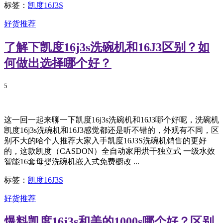
标签：
凯度16J3S
好货推荐
了解下凯度16j3s洗碗机和16J3区别？如
何做出选择哪个好？
5
这一回一起来聊一下凯度16j3s洗碗机和16J3哪个好呢，洗碗机
凯度16j3s洗碗机和16J3感觉都还是听不错的，外观有不同，区
别不大的哈个人推荐大家入手凯度16J3S洗碗机销售的更好
的，这款凯度（CASDON）全自动家用烘干独立式 一级水效
智能16套母婴洗碗机嵌入式免费橱改 ...
标签：
凯度16J3S
好货推荐
爆料凯度16j3s和美的1000s哪个好？区别