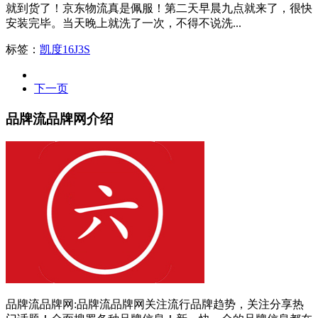
就到货了！京东物流真是佩服！第二天早晨九点就来了，很快
安装完毕。当天晚上就洗了一次，不得不说洗...
标签：
凯度16J3S
下一页
品牌流品牌网介绍
品牌流品牌网:品牌流品牌网关注流行品牌趋势，关注分享热