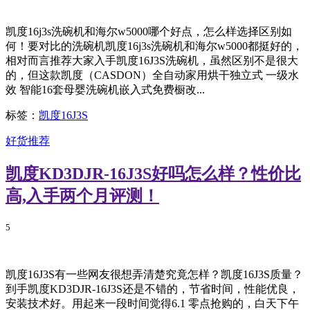
凯度16j3s洗碗机和海尔w5000哪个好点，怎么样选择区别如
何！要对比的洗碗机凯度16j3s洗碗机和海尔w5000都挺好的，
相对而言推荐大家入手凯度16J3S洗碗机，虽然区别不是很大
的，但这款凯度（CASDON）全自动家用烘干独立式 一级水
效 智能16套母婴洗碗机嵌入式免费橱改...
标签：
凯度16J3S
好货推荐
凯度KD3DJR-16J3S好吗怎么样？性价比
高,入手两个月评测！
5
凯度16J3S有一些网友很想弄清楚究竟怎样？凯度16J3S质量？
到手凯度KD3DJR-16J3S还是不错的，节省时间，性能优良，
安装技术好。用起来一段时间觉得6.1 零点抢购的，白天下午