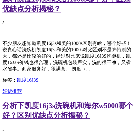
优缺点分析揭秘？
5
不少朋友想知道凯度16j3s和美的1000s区别有啥，哪个好些！
说真心话洗碗机凯度16j3s和美的1000s对比区别不是算特别的
大，都还是比较的好的，经过对比来说凯度16J3S洗碗机，凯
度16J3S价钱也很合理，洗碗机包装严实，洗的很干净，又省
水省事。商家服务好，很满意。 凯度（...
标签：
凯度16J3S
好货推荐
分析下凯度16j3s洗碗机和海尔w5000哪个
好？区别优缺点分析揭秘？
5