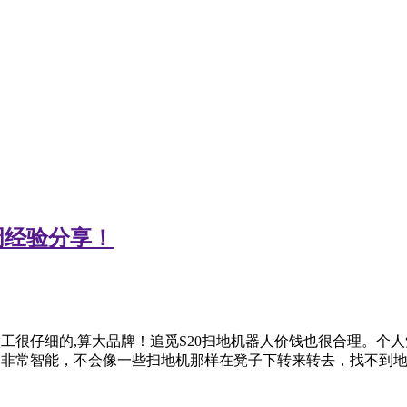
周经验分享！
，做工很仔细的,算大品牌！追觅S20扫地机器人价钱也很合理。个
，非常智能，不会像一些扫地机那样在凳子下转来转去，找不到