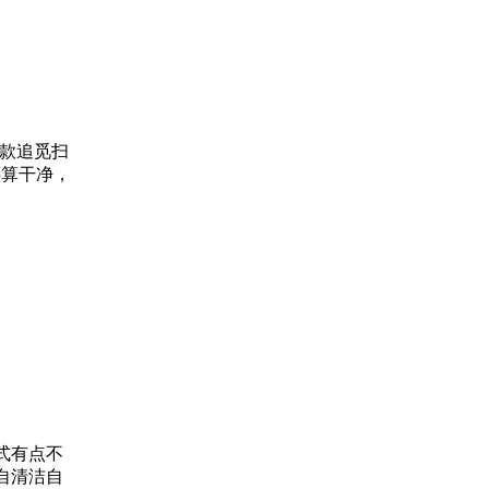
这款追觅扫
还算干净，
样式有点不
自清洁自