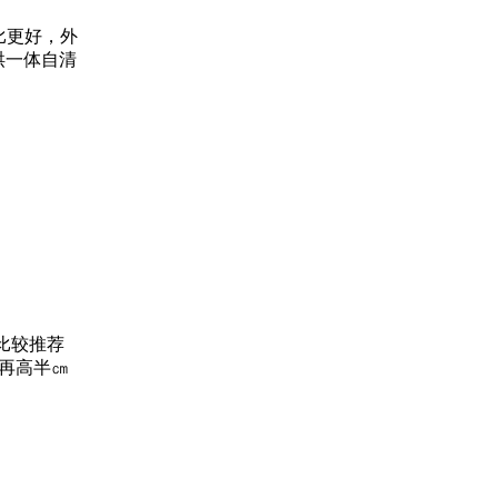
价比更好，外
烘一体自清
，比较推荐
力再高半㎝