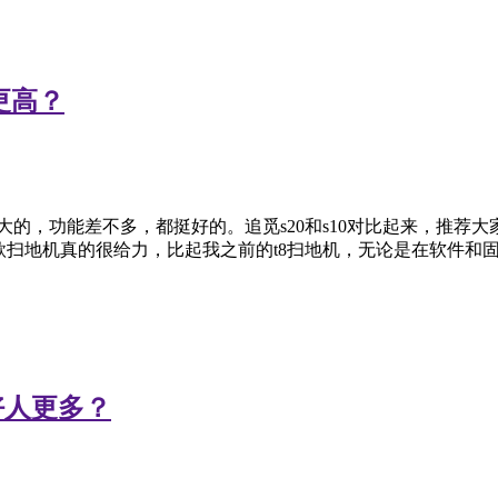
更高？
很大的，功能差不多，都挺好的。追觅s20和s10对比起来，推荐
9这款扫地机真的很给力，比起我之前的t8扫地机，无论是在软件和
个好人更多？